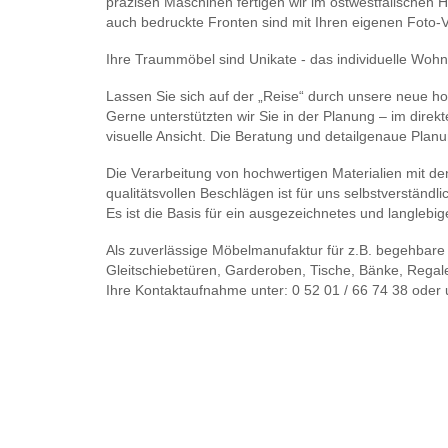
präzisen Maschinen fertigen wir im ostwestfälischen Ha
auch bedruckte Fronten sind mit Ihren eigenen Foto-
Ihre Traummöbel sind Unikate - das individuelle Wohn
Lassen Sie sich auf der „Reise“ durch unsere neue h
Gerne unterstützten wir Sie in der Planung – im dire
visuelle Ansicht. Die Beratung und detailgenaue Planun
Die Verarbeitung von hochwertigen Materialien mit de
qualitätsvollen Beschlägen ist für uns selbstverständli
Es ist die Basis für ein ausgezeichnetes und langlebi
Als zuverlässige Möbelmanufaktur für z.B. begehbare
Gleitschiebetüren, Garderoben, Tische, Bänke, Regal
Ihre Kontaktaufnahme unter: 0 52 01 / 66 74 38 oder