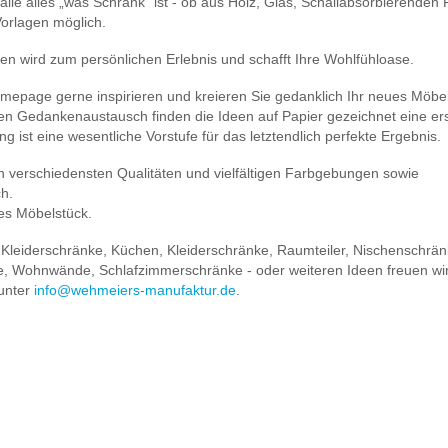
lle alles „was Schrank“ ist - ob aus Holz, Glas, Schallabsorbierenden P
Vorlagen möglich.
en wird zum persönlichen Erlebnis und schafft Ihre Wohlfühloase.
omepage gerne inspirieren und kreieren Sie gedanklich Ihr neues Möbel
kten Gedankenaustausch finden die Ideen auf Papier gezeichnet eine er
g ist eine wesentliche Vorstufe für das letztendlich perfekte Ergebnis.
n verschiedensten Qualitäten und vielfältigen Farbgebungen sowie
ch.
ges Möbelstück.
 Kleiderschränke, Küchen, Kleiderschränke, Raumteiler, Nischenschrän
e, Wohnwände, Schlafzimmerschränke - oder weiteren Ideen freuen wir
 unter
info@wehmeiers-manufaktur.de
.