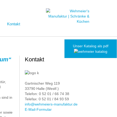
Kontakt
Unser Katalog als pdf
ctum“
Kontakt
tür,
Gartnischer Weg 119
l
33790 Halle (Westf.)
Telefon: 0 52 01 / 66 74 38
sind in
Telefax: 0 52 01 / 84 93 59
info@wehmeiers-manufaktur.de
E-Mail-Formular
er sowie