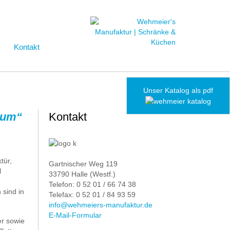
Kontakt
Unser Katalog als pdf
ctum“
Kontakt
tür,
Gartnischer Weg 119
l
33790 Halle (Westf.)
Telefon: 0 52 01 / 66 74 38
sind in
Telefax: 0 52 01 / 84 93 59
info@wehmeiers-manufaktur.de
E-Mail-Formular
er sowie