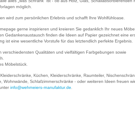
lle alles „was Schrank“ ist - ob aus Holz, Glas, Schallabsorbierenden P
Vorlagen möglich.
en wird zum persönlichen Erlebnis und schafft Ihre Wohlfühloase.
omepage gerne inspirieren und kreieren Sie gedanklich Ihr neues Möbel
kten Gedankenaustausch finden die Ideen auf Papier gezeichnet eine er
g ist eine wesentliche Vorstufe für das letztendlich perfekte Ergebnis.
n verschiedensten Qualitäten und vielfältigen Farbgebungen sowie
ch.
ges Möbelstück.
 Kleiderschränke, Küchen, Kleiderschränke, Raumteiler, Nischenschrän
e, Wohnwände, Schlafzimmerschränke - oder weiteren Ideen freuen wir
 unter
info@wehmeiers-manufaktur.de
.