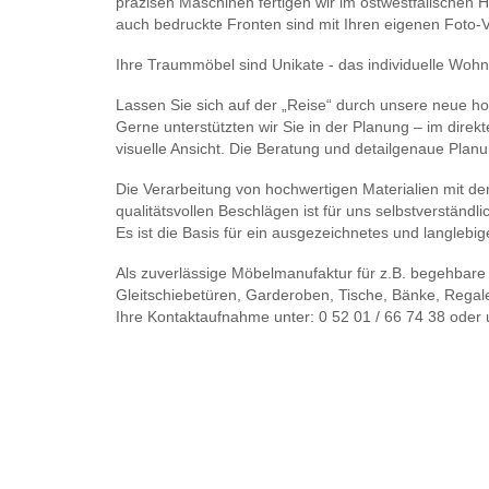
präzisen Maschinen fertigen wir im ostwestfälischen Ha
auch bedruckte Fronten sind mit Ihren eigenen Foto-
Ihre Traummöbel sind Unikate - das individuelle Wohn
Lassen Sie sich auf der „Reise“ durch unsere neue h
Gerne unterstützten wir Sie in der Planung – im dire
visuelle Ansicht. Die Beratung und detailgenaue Planun
Die Verarbeitung von hochwertigen Materialien mit de
qualitätsvollen Beschlägen ist für uns selbstverständli
Es ist die Basis für ein ausgezeichnetes und langlebi
Als zuverlässige Möbelmanufaktur für z.B. begehbare
Gleitschiebetüren, Garderoben, Tische, Bänke, Regal
Ihre Kontaktaufnahme unter: 0 52 01 / 66 74 38 oder