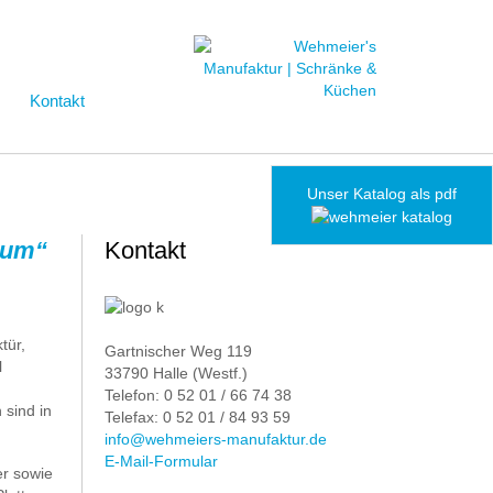
Kontakt
Unser Katalog als pdf
ctum“
Kontakt
tür,
Gartnischer Weg 119
l
33790 Halle (Westf.)
Telefon: 0 52 01 / 66 74 38
sind in
Telefax: 0 52 01 / 84 93 59
info@wehmeiers-manufaktur.de
E-Mail-Formular
er sowie