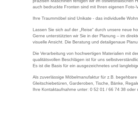
präzisen Maschinen fertigen wir im ostwestfälischen Ha
auch bedruckte Fronten sind mit Ihren eigenen Foto-
Ihre Traummöbel sind Unikate - das individuelle Wohn
Lassen Sie sich auf der „Reise“ durch unsere neue h
Gerne unterstützten wir Sie in der Planung – im dire
visuelle Ansicht. Die Beratung und detailgenaue Planun
Die Verarbeitung von hochwertigen Materialien mit de
qualitätsvollen Beschlägen ist für uns selbstverständli
Es ist die Basis für ein ausgezeichnetes und langlebi
Als zuverlässige Möbelmanufaktur für z.B. begehbare
Gleitschiebetüren, Garderoben, Tische, Bänke, Regal
Ihre Kontaktaufnahme unter: 0 52 01 / 66 74 38 oder