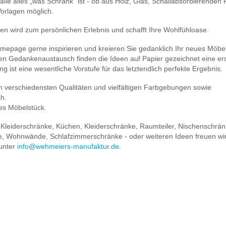
lle alles „was Schrank“ ist - ob aus Holz, Glas, Schallabsorbierenden P
Vorlagen möglich.
en wird zum persönlichen Erlebnis und schafft Ihre Wohlfühloase.
omepage gerne inspirieren und kreieren Sie gedanklich Ihr neues Möbel
kten Gedankenaustausch finden die Ideen auf Papier gezeichnet eine er
g ist eine wesentliche Vorstufe für das letztendlich perfekte Ergebnis.
n verschiedensten Qualitäten und vielfältigen Farbgebungen sowie
ch.
ges Möbelstück.
 Kleiderschränke, Küchen, Kleiderschränke, Raumteiler, Nischenschrän
e, Wohnwände, Schlafzimmerschränke - oder weiteren Ideen freuen wir
 unter
info@wehmeiers-manufaktur.de
.