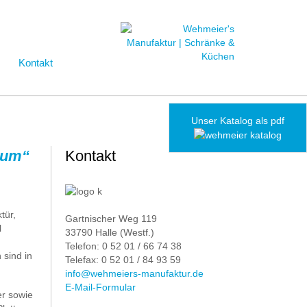
Kontakt
Unser Katalog als pdf
ctum“
Kontakt
tür,
Gartnischer Weg 119
l
33790 Halle (Westf.)
Telefon: 0 52 01 / 66 74 38
sind in
Telefax: 0 52 01 / 84 93 59
info@wehmeiers-manufaktur.de
E-Mail-Formular
er sowie