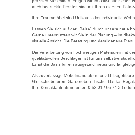
präzisen Maschinen fertigen wir im ostwestfälischen Ha
auch bedruckte Fronten sind mit Ihren eigenen Foto-
Ihre Traummöbel sind Unikate - das individuelle Wohn
Lassen Sie sich auf der „Reise“ durch unsere neue h
Gerne unterstützten wir Sie in der Planung – im dire
visuelle Ansicht. Die Beratung und detailgenaue Planun
Die Verarbeitung von hochwertigen Materialien mit de
qualitätsvollen Beschlägen ist für uns selbstverständli
Es ist die Basis für ein ausgezeichnetes und langlebi
Als zuverlässige Möbelmanufaktur für z.B. begehbare
Gleitschiebetüren, Garderoben, Tische, Bänke, Regal
Ihre Kontaktaufnahme unter: 0 52 01 / 66 74 38 oder