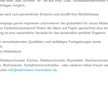
lle alles „was Schrank“ ist - ob aus Holz, Glas, Schallabsorbierenden P
Vorlagen möglich.
en wird zum persönlichen Erlebnis und schafft Ihre Wohlfühloase.
omepage gerne inspirieren und kreieren Sie gedanklich Ihr neues Möbel
kten Gedankenaustausch finden die Ideen auf Papier gezeichnet eine er
g ist eine wesentliche Vorstufe für das letztendlich perfekte Ergebnis.
n verschiedensten Qualitäten und vielfältigen Farbgebungen sowie
ch.
ges Möbelstück.
 Kleiderschränke, Küchen, Kleiderschränke, Raumteiler, Nischenschrän
e, Wohnwände, Schlafzimmerschränke - oder weiteren Ideen freuen wir
 unter
info@wehmeiers-manufaktur.de
.