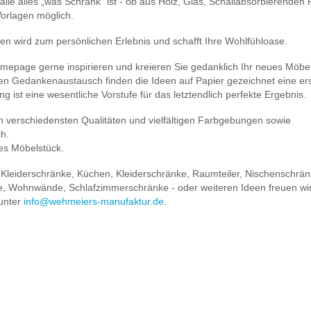
lle alles „was Schrank“ ist - ob aus Holz, Glas, Schallabsorbierenden P
Vorlagen möglich.
en wird zum persönlichen Erlebnis und schafft Ihre Wohlfühloase.
omepage gerne inspirieren und kreieren Sie gedanklich Ihr neues Möbel
kten Gedankenaustausch finden die Ideen auf Papier gezeichnet eine er
g ist eine wesentliche Vorstufe für das letztendlich perfekte Ergebnis.
n verschiedensten Qualitäten und vielfältigen Farbgebungen sowie
ch.
ges Möbelstück.
 Kleiderschränke, Küchen, Kleiderschränke, Raumteiler, Nischenschrän
e, Wohnwände, Schlafzimmerschränke - oder weiteren Ideen freuen wir
 unter
info@wehmeiers-manufaktur.de
.