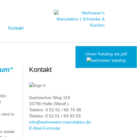
Kontakt
Unser Katalog als pdf
ctum“
Kontakt
tür,
Gartnischer Weg 119
l
33790 Halle (Westf.)
Telefon: 0 52 01 / 66 74 38
sind in
Telefax: 0 52 01 / 84 93 59
info@wehmeiers-manufaktur.de
E-Mail-Formular
er sowie