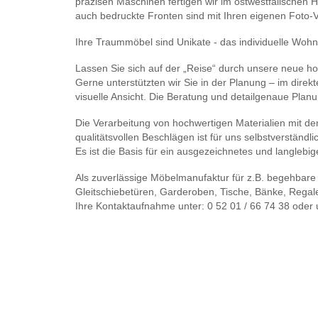
präzisen Maschinen fertigen wir im ostwestfälischen Ha
auch bedruckte Fronten sind mit Ihren eigenen Foto-
Ihre Traummöbel sind Unikate - das individuelle Wohn
Lassen Sie sich auf der „Reise“ durch unsere neue h
Gerne unterstützten wir Sie in der Planung – im dire
visuelle Ansicht. Die Beratung und detailgenaue Planun
Die Verarbeitung von hochwertigen Materialien mit de
qualitätsvollen Beschlägen ist für uns selbstverständli
Es ist die Basis für ein ausgezeichnetes und langlebi
Als zuverlässige Möbelmanufaktur für z.B. begehbare
Gleitschiebetüren, Garderoben, Tische, Bänke, Regal
Ihre Kontaktaufnahme unter: 0 52 01 / 66 74 38 oder