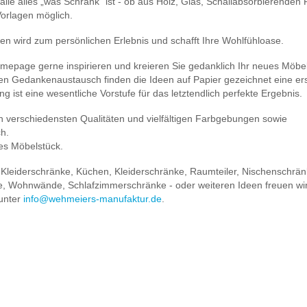
lle alles „was Schrank“ ist - ob aus Holz, Glas, Schallabsorbierenden P
Vorlagen möglich.
en wird zum persönlichen Erlebnis und schafft Ihre Wohlfühloase.
omepage gerne inspirieren und kreieren Sie gedanklich Ihr neues Möbel
kten Gedankenaustausch finden die Ideen auf Papier gezeichnet eine er
g ist eine wesentliche Vorstufe für das letztendlich perfekte Ergebnis.
n verschiedensten Qualitäten und vielfältigen Farbgebungen sowie
ch.
ges Möbelstück.
 Kleiderschränke, Küchen, Kleiderschränke, Raumteiler, Nischenschrän
e, Wohnwände, Schlafzimmerschränke - oder weiteren Ideen freuen wir
 unter
info@wehmeiers-manufaktur.de
.