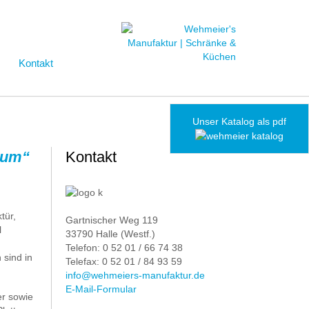
Kontakt
Unser Katalog als pdf
ctum“
Kontakt
tür,
Gartnischer Weg 119
l
33790 Halle (Westf.)
Telefon: 0 52 01 / 66 74 38
sind in
Telefax: 0 52 01 / 84 93 59
info@wehmeiers-manufaktur.de
E-Mail-Formular
er sowie