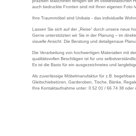
präzisen Maschinen fertigen wir im ostwestfälischen Ha
auch bedruckte Fronten sind mit Ihren eigenen Foto-
Ihre Traummöbel sind Unikate - das individuelle Wohn
Lassen Sie sich auf der „Reise“ durch unsere neue h
Gerne unterstützten wir Sie in der Planung – im dire
visuelle Ansicht. Die Beratung und detailgenaue Planun
Die Verarbeitung von hochwertigen Materialien mit de
qualitätsvollen Beschlägen ist für uns selbstverständli
Es ist die Basis für ein ausgezeichnetes und langlebi
Als zuverlässige Möbelmanufaktur für z.B. begehbare
Gleitschiebetüren, Garderoben, Tische, Bänke, Regal
Ihre Kontaktaufnahme unter: 0 52 01 / 66 74 38 oder