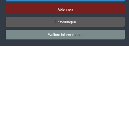
Ablehnen
Einstellungen
Weitere Informationen
Startseite
Gleitschiebetüren
Aufbewahrungssysteme
Küchen
Dekore / Füllungen
Zubehör
Technik
Kontakt
Impressum & Datenschutz
AGB