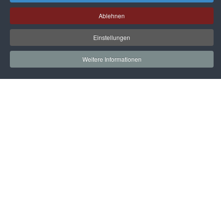
Ablehnen
Einstellungen
Weitere Informationen
Startseite
Gleitschiebetüren
Aufbewahrungssysteme
Küchen
Dekore / Füllungen
Zubehör
Technik
Kontakt
Impressum & Datenschutz
AGB