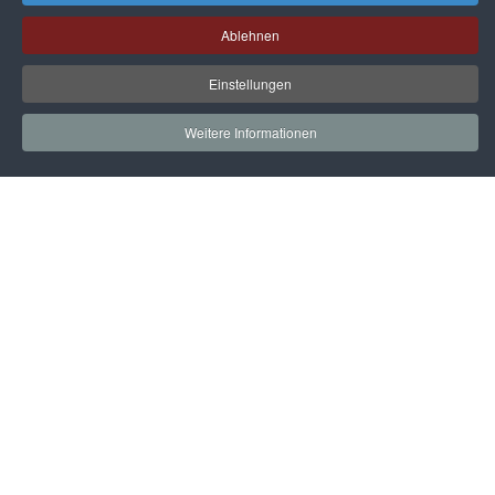
Ablehnen
Einstellungen
Weitere Informationen
Startseite
Gleitschiebetüren
Aufbewahrungssysteme
Küchen
Dekore / Füllungen
Zubehör
Technik
Kontakt
Impressum & Datenschutz
AGB