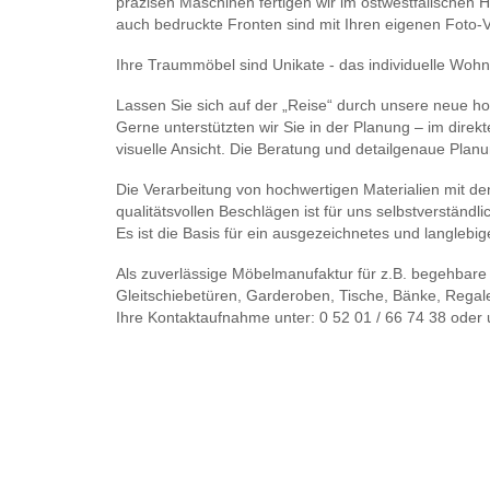
präzisen Maschinen fertigen wir im ostwestfälischen Ha
auch bedruckte Fronten sind mit Ihren eigenen Foto-
Ihre Traummöbel sind Unikate - das individuelle Wohn
Lassen Sie sich auf der „Reise“ durch unsere neue h
Gerne unterstützten wir Sie in der Planung – im dire
visuelle Ansicht. Die Beratung und detailgenaue Planun
Die Verarbeitung von hochwertigen Materialien mit de
qualitätsvollen Beschlägen ist für uns selbstverständli
Es ist die Basis für ein ausgezeichnetes und langlebi
Als zuverlässige Möbelmanufaktur für z.B. begehbare
Gleitschiebetüren, Garderoben, Tische, Bänke, Regal
Ihre Kontaktaufnahme unter: 0 52 01 / 66 74 38 oder