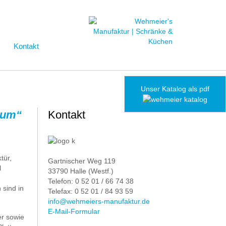
Kontakt
Unser Katalog als pdf
ctum“
Kontakt
tür,
Gartnischer Weg 119
l
33790 Halle (Westf.)
Telefon: 0 52 01 / 66 74 38
sind in
Telefax: 0 52 01 / 84 93 59
info@wehmeiers-manufaktur.de
E-Mail-Formular
er sowie