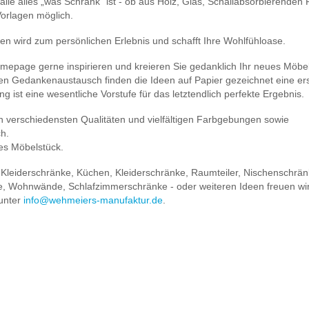
lle alles „was Schrank“ ist - ob aus Holz, Glas, Schallabsorbierenden P
Vorlagen möglich.
en wird zum persönlichen Erlebnis und schafft Ihre Wohlfühloase.
omepage gerne inspirieren und kreieren Sie gedanklich Ihr neues Möbel
kten Gedankenaustausch finden die Ideen auf Papier gezeichnet eine er
g ist eine wesentliche Vorstufe für das letztendlich perfekte Ergebnis.
n verschiedensten Qualitäten und vielfältigen Farbgebungen sowie
ch.
ges Möbelstück.
 Kleiderschränke, Küchen, Kleiderschränke, Raumteiler, Nischenschrän
e, Wohnwände, Schlafzimmerschränke - oder weiteren Ideen freuen wir
 unter
info@wehmeiers-manufaktur.de
.