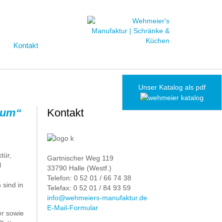
Kontakt
Unser Katalog als pdf
ctum“
Kontakt
tür,
Gartnischer Weg 119
l
33790 Halle (Westf.)
Telefon: 0 52 01 / 66 74 38
sind in
Telefax: 0 52 01 / 84 93 59
info@wehmeiers-manufaktur.de
E-Mail-Formular
er sowie