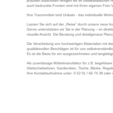
präzisen Maschinen fertigen wir im ostwestfälischen Ha
auch bedruckte Fronten sind mit Ihren eigenen Foto-
Ihre Traummöbel sind Unikate - das individuelle Wohn
Lassen Sie sich auf der „Reise“ durch unsere neue h
Gerne unterstützten wir Sie in der Planung – im dire
visuelle Ansicht. Die Beratung und detailgenaue Planun
Die Verarbeitung von hochwertigen Materialien mit de
qualitätsvollen Beschlägen ist für uns selbstverständli
Es ist die Basis für ein ausgezeichnetes und langlebi
Als zuverlässige Möbelmanufaktur für z.B. begehbare
Gleitschiebetüren, Garderoben, Tische, Bänke, Regal
Ihre Kontaktaufnahme unter: 0 52 01 / 66 74 38 oder