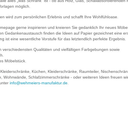
lle alles „was Schrank“ ist - ob aus Holz, Glas, Schallabsorbierenden P
Vorlagen möglich.
en wird zum persönlichen Erlebnis und schafft Ihre Wohlfühloase.
omepage gerne inspirieren und kreieren Sie gedanklich Ihr neues Möbel
kten Gedankenaustausch finden die Ideen auf Papier gezeichnet eine er
g ist eine wesentliche Vorstufe für das letztendlich perfekte Ergebnis.
n verschiedensten Qualitäten und vielfältigen Farbgebungen sowie
ch.
ges Möbelstück.
 Kleiderschränke, Küchen, Kleiderschränke, Raumteiler, Nischenschrän
e, Wohnwände, Schlafzimmerschränke - oder weiteren Ideen freuen wir
 unter
info@wehmeiers-manufaktur.de
.