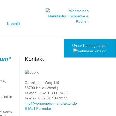
Kontakt
Unser Katalog als pdf
ctum“
Kontakt
tür,
Gartnischer Weg 119
l
33790 Halle (Westf.)
Telefon: 0 52 01 / 66 74 38
sind in
Telefax: 0 52 01 / 84 93 59
info@wehmeiers-manufaktur.de
E-Mail-Formular
er sowie