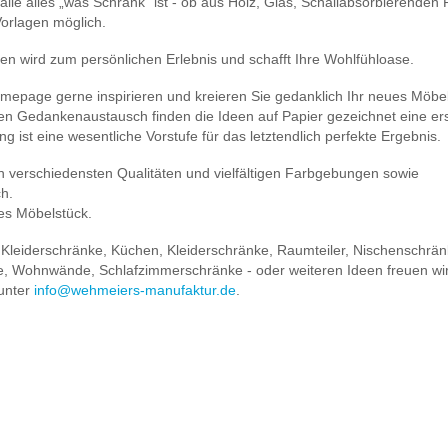
lle alles „was Schrank“ ist - ob aus Holz, Glas, Schallabsorbierenden P
Vorlagen möglich.
en wird zum persönlichen Erlebnis und schafft Ihre Wohlfühloase.
omepage gerne inspirieren und kreieren Sie gedanklich Ihr neues Möbel
kten Gedankenaustausch finden die Ideen auf Papier gezeichnet eine er
g ist eine wesentliche Vorstufe für das letztendlich perfekte Ergebnis.
n verschiedensten Qualitäten und vielfältigen Farbgebungen sowie
ch.
ges Möbelstück.
 Kleiderschränke, Küchen, Kleiderschränke, Raumteiler, Nischenschrän
e, Wohnwände, Schlafzimmerschränke - oder weiteren Ideen freuen wir
 unter
info@wehmeiers-manufaktur.de
.