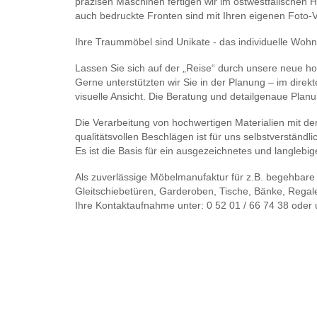
präzisen Maschinen fertigen wir im ostwestfälischen Ha
auch bedruckte Fronten sind mit Ihren eigenen Foto-
Ihre Traummöbel sind Unikate - das individuelle Wohn
Lassen Sie sich auf der „Reise“ durch unsere neue h
Gerne unterstützten wir Sie in der Planung – im dire
visuelle Ansicht. Die Beratung und detailgenaue Planun
Die Verarbeitung von hochwertigen Materialien mit de
qualitätsvollen Beschlägen ist für uns selbstverständli
Es ist die Basis für ein ausgezeichnetes und langlebi
Als zuverlässige Möbelmanufaktur für z.B. begehbare
Gleitschiebetüren, Garderoben, Tische, Bänke, Regal
Ihre Kontaktaufnahme unter: 0 52 01 / 66 74 38 oder