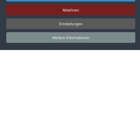
Ablehnen
Einstellungen
Weitere Informationen
Startseite
Gleitschiebetüren
Aufbewahrungssysteme
Küchen
Dekore / Füllungen
Zubehör
Technik
Kontakt
Impressum & Datenschutz
AGB