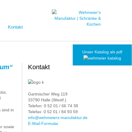
Kontakt
Unser Katalog als pdf
ctum“
Kontakt
tür,
Gartnischer Weg 119
l
33790 Halle (Westf.)
Telefon: 0 52 01 / 66 74 38
sind in
Telefax: 0 52 01 / 84 93 59
info@wehmeiers-manufaktur.de
E-Mail-Formular
er sowie