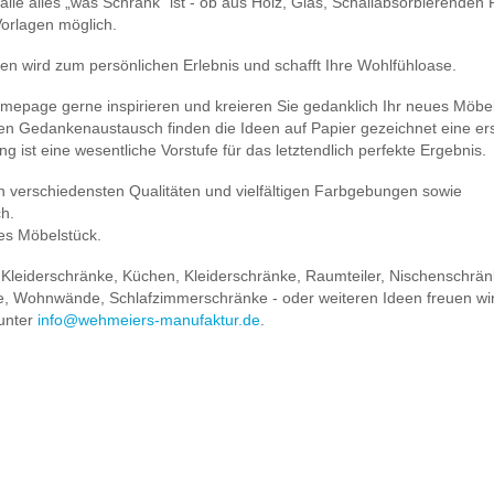
lle alles „was Schrank“ ist - ob aus Holz, Glas, Schallabsorbierenden P
Vorlagen möglich.
en wird zum persönlichen Erlebnis und schafft Ihre Wohlfühloase.
omepage gerne inspirieren und kreieren Sie gedanklich Ihr neues Möbel
kten Gedankenaustausch finden die Ideen auf Papier gezeichnet eine er
g ist eine wesentliche Vorstufe für das letztendlich perfekte Ergebnis.
n verschiedensten Qualitäten und vielfältigen Farbgebungen sowie
ch.
ges Möbelstück.
 Kleiderschränke, Küchen, Kleiderschränke, Raumteiler, Nischenschrän
e, Wohnwände, Schlafzimmerschränke - oder weiteren Ideen freuen wir
 unter
info@wehmeiers-manufaktur.de
.