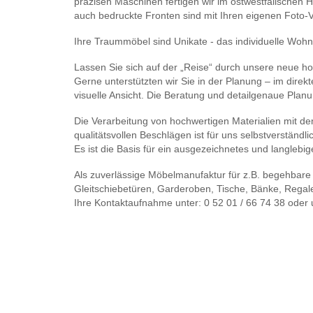
präzisen Maschinen fertigen wir im ostwestfälischen Ha
auch bedruckte Fronten sind mit Ihren eigenen Foto-
Ihre Traummöbel sind Unikate - das individuelle Wohn
Lassen Sie sich auf der „Reise“ durch unsere neue h
Gerne unterstützten wir Sie in der Planung – im dire
visuelle Ansicht. Die Beratung und detailgenaue Planun
Die Verarbeitung von hochwertigen Materialien mit de
qualitätsvollen Beschlägen ist für uns selbstverständli
Es ist die Basis für ein ausgezeichnetes und langlebi
Als zuverlässige Möbelmanufaktur für z.B. begehbare
Gleitschiebetüren, Garderoben, Tische, Bänke, Regal
Ihre Kontaktaufnahme unter: 0 52 01 / 66 74 38 oder