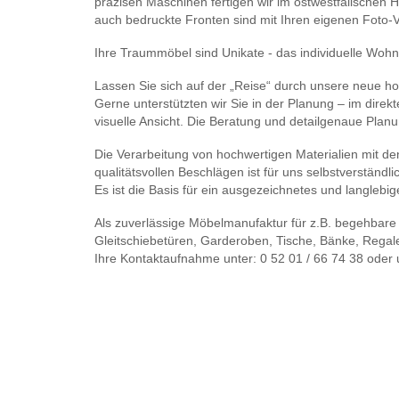
präzisen Maschinen fertigen wir im ostwestfälischen Ha
auch bedruckte Fronten sind mit Ihren eigenen Foto-
Ihre Traummöbel sind Unikate - das individuelle Wohn
Lassen Sie sich auf der „Reise“ durch unsere neue h
Gerne unterstützten wir Sie in der Planung – im dire
visuelle Ansicht. Die Beratung und detailgenaue Planun
Die Verarbeitung von hochwertigen Materialien mit de
qualitätsvollen Beschlägen ist für uns selbstverständli
Es ist die Basis für ein ausgezeichnetes und langlebi
Als zuverlässige Möbelmanufaktur für z.B. begehbare
Gleitschiebetüren, Garderoben, Tische, Bänke, Regal
Ihre Kontaktaufnahme unter: 0 52 01 / 66 74 38 oder