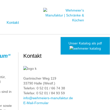
Kontakt
Unser Katalog als pdf
ctum“
Kontakt
tür,
Gartnischer Weg 119
l
33790 Halle (Westf.)
Telefon: 0 52 01 / 66 74 38
sind in
Telefax: 0 52 01 / 84 93 59
info@wehmeiers-manufaktur.de
E-Mail-Formular
er sowie