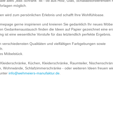
lle alles „was Schrank“ ist - ob aus Holz, Glas, Schallabsorbierenden P
Vorlagen möglich.
en wird zum persönlichen Erlebnis und schafft Ihre Wohlfühloase.
omepage gerne inspirieren und kreieren Sie gedanklich Ihr neues Möbel
kten Gedankenaustausch finden die Ideen auf Papier gezeichnet eine er
g ist eine wesentliche Vorstufe für das letztendlich perfekte Ergebnis.
n verschiedensten Qualitäten und vielfältigen Farbgebungen sowie
ch.
ges Möbelstück.
 Kleiderschränke, Küchen, Kleiderschränke, Raumteiler, Nischenschrän
e, Wohnwände, Schlafzimmerschränke - oder weiteren Ideen freuen wir
 unter
info@wehmeiers-manufaktur.de
.