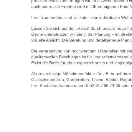
präzisen Maschinen fertigen wir im ostwestfälischen Ha
auch bedruckte Fronten sind mit Ihren eigenen Foto-
Ihre Traummöbel sind Unikate - das individuelle Wohn
Lassen Sie sich auf der „Reise“ durch unsere neue h
Gerne unterstützten wir Sie in der Planung – im dire
visuelle Ansicht. Die Beratung und detailgenaue Planun
Die Verarbeitung von hochwertigen Materialien mit de
qualitätsvollen Beschlägen ist für uns selbstverständli
Es ist die Basis für ein ausgezeichnetes und langlebi
Als zuverlässige Möbelmanufaktur für z.B. begehbare
Gleitschiebetüren, Garderoben, Tische, Bänke, Regal
Ihre Kontaktaufnahme unter: 0 52 01 / 66 74 38 oder