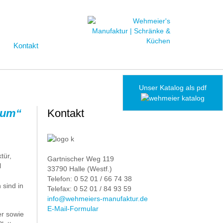
Kontakt
Unser Katalog als pdf
ctum“
Kontakt
tür,
Gartnischer Weg 119
l
33790 Halle (Westf.)
Telefon: 0 52 01 / 66 74 38
sind in
Telefax: 0 52 01 / 84 93 59
info@wehmeiers-manufaktur.de
E-Mail-Formular
er sowie