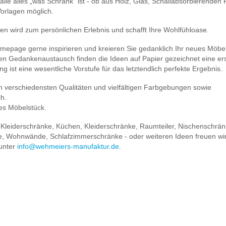
lle alles „was Schrank“ ist - ob aus Holz, Glas, Schallabsorbierenden P
Vorlagen möglich.
en wird zum persönlichen Erlebnis und schafft Ihre Wohlfühloase.
omepage gerne inspirieren und kreieren Sie gedanklich Ihr neues Möbel
kten Gedankenaustausch finden die Ideen auf Papier gezeichnet eine er
g ist eine wesentliche Vorstufe für das letztendlich perfekte Ergebnis.
n verschiedensten Qualitäten und vielfältigen Farbgebungen sowie
ch.
ges Möbelstück.
 Kleiderschränke, Küchen, Kleiderschränke, Raumteiler, Nischenschrän
e, Wohnwände, Schlafzimmerschränke - oder weiteren Ideen freuen wir
 unter
info@wehmeiers-manufaktur.de
.