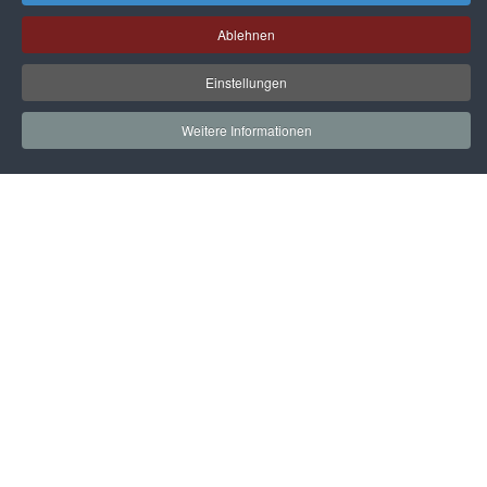
Ablehnen
Einstellungen
Weitere Informationen
Startseite
Gleitschiebetüren
Aufbewahrungssysteme
Küchen
Dekore / Füllungen
Zubehör
Technik
Kontakt
Impressum & Datenschutz
AGB