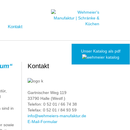
Kontakt
Unser Katalog als pdf
ctum“
Kontakt
tür,
Gartnischer Weg 119
l
33790 Halle (Westf.)
Telefon: 0 52 01 / 66 74 38
sind in
Telefax: 0 52 01 / 84 93 59
info@wehmeiers-manufaktur.de
E-Mail-Formular
er sowie