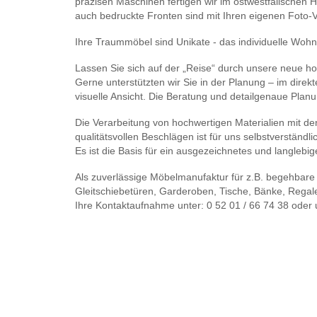
präzisen Maschinen fertigen wir im ostwestfälischen Ha
auch bedruckte Fronten sind mit Ihren eigenen Foto-
Ihre Traummöbel sind Unikate - das individuelle Wohn
Lassen Sie sich auf der „Reise“ durch unsere neue h
Gerne unterstützten wir Sie in der Planung – im dire
visuelle Ansicht. Die Beratung und detailgenaue Planun
Die Verarbeitung von hochwertigen Materialien mit de
qualitätsvollen Beschlägen ist für uns selbstverständli
Es ist die Basis für ein ausgezeichnetes und langlebi
Als zuverlässige Möbelmanufaktur für z.B. begehbare
Gleitschiebetüren, Garderoben, Tische, Bänke, Regal
Ihre Kontaktaufnahme unter: 0 52 01 / 66 74 38 oder