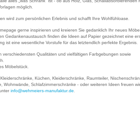
lle alles „was Schrank“ ist - ob aus Holz, Glas, Schallabsorbierenden P
Vorlagen möglich.
en wird zum persönlichen Erlebnis und schafft Ihre Wohlfühloase.
omepage gerne inspirieren und kreieren Sie gedanklich Ihr neues Möbel
kten Gedankenaustausch finden die Ideen auf Papier gezeichnet eine er
g ist eine wesentliche Vorstufe für das letztendlich perfekte Ergebnis.
n verschiedensten Qualitäten und vielfältigen Farbgebungen sowie
ch.
ges Möbelstück.
 Kleiderschränke, Küchen, Kleiderschränke, Raumteiler, Nischenschrän
e, Wohnwände, Schlafzimmerschränke - oder weiteren Ideen freuen wir
 unter
info@wehmeiers-manufaktur.de
.