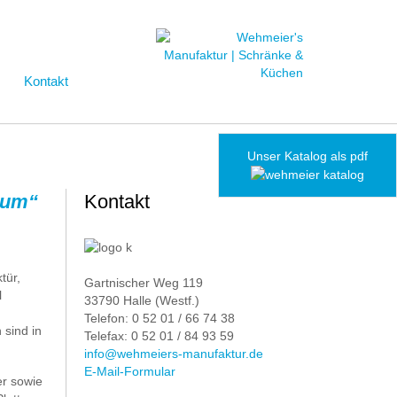
Kontakt
Unser Katalog als pdf
ctum“
Kontakt
tür,
Gartnischer Weg 119
l
33790 Halle (Westf.)
Telefon: 0 52 01 / 66 74 38
sind in
Telefax: 0 52 01 / 84 93 59
info@wehmeiers-manufaktur.de
E-Mail-Formular
er sowie