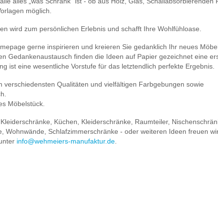
lle alles „was Schrank“ ist - ob aus Holz, Glas, Schallabsorbierenden P
Vorlagen möglich.
en wird zum persönlichen Erlebnis und schafft Ihre Wohlfühloase.
omepage gerne inspirieren und kreieren Sie gedanklich Ihr neues Möbel
kten Gedankenaustausch finden die Ideen auf Papier gezeichnet eine er
g ist eine wesentliche Vorstufe für das letztendlich perfekte Ergebnis.
n verschiedensten Qualitäten und vielfältigen Farbgebungen sowie
ch.
ges Möbelstück.
 Kleiderschränke, Küchen, Kleiderschränke, Raumteiler, Nischenschrän
e, Wohnwände, Schlafzimmerschränke - oder weiteren Ideen freuen wir
 unter
info@wehmeiers-manufaktur.de
.