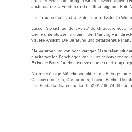
präzisen Maschinen fertigen wir im ostwestfälischen Ha
auch bedruckte Fronten sind mit Ihren eigenen Foto-
Ihre Traummöbel sind Unikate - das individuelle Wohn
Lassen Sie sich auf der „Reise“ durch unsere neue h
Gerne unterstützten wir Sie in der Planung – im dire
visuelle Ansicht. Die Beratung und detailgenaue Planun
Die Verarbeitung von hochwertigen Materialien mit de
qualitätsvollen Beschlägen ist für uns selbstverständli
Es ist die Basis für ein ausgezeichnetes und langlebi
Als zuverlässige Möbelmanufaktur für z.B. begehbare
Gleitschiebetüren, Garderoben, Tische, Bänke, Regal
Ihre Kontaktaufnahme unter: 0 52 01 / 66 74 38 oder