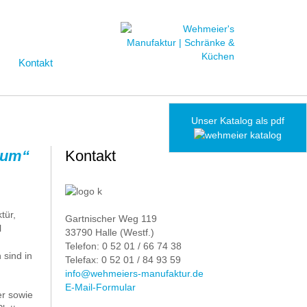
Kontakt
Unser Katalog als pdf
ctum“
Kontakt
tür,
Gartnischer Weg 119
l
33790 Halle (Westf.)
Telefon: 0 52 01 / 66 74 38
sind in
Telefax: 0 52 01 / 84 93 59
info@wehmeiers-manufaktur.de
E-Mail-Formular
er sowie