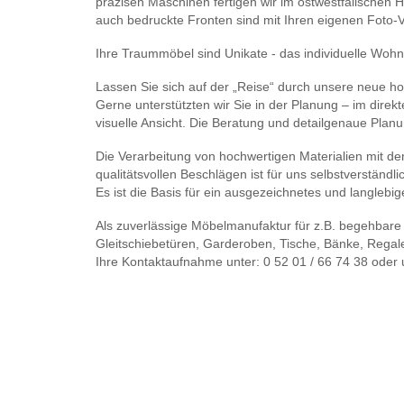
präzisen Maschinen fertigen wir im ostwestfälischen Ha
auch bedruckte Fronten sind mit Ihren eigenen Foto-
Ihre Traummöbel sind Unikate - das individuelle Wohn
Lassen Sie sich auf der „Reise“ durch unsere neue h
Gerne unterstützten wir Sie in der Planung – im dire
visuelle Ansicht. Die Beratung und detailgenaue Planun
Die Verarbeitung von hochwertigen Materialien mit de
qualitätsvollen Beschlägen ist für uns selbstverständli
Es ist die Basis für ein ausgezeichnetes und langlebi
Als zuverlässige Möbelmanufaktur für z.B. begehbare
Gleitschiebetüren, Garderoben, Tische, Bänke, Regal
Ihre Kontaktaufnahme unter: 0 52 01 / 66 74 38 oder