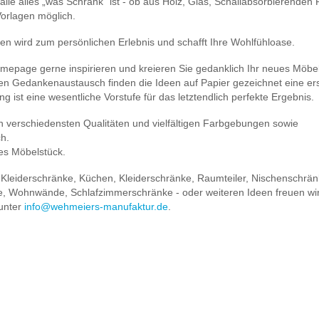
lle alles „was Schrank“ ist - ob aus Holz, Glas, Schallabsorbierenden P
Vorlagen möglich.
en wird zum persönlichen Erlebnis und schafft Ihre Wohlfühloase.
omepage gerne inspirieren und kreieren Sie gedanklich Ihr neues Möbel
kten Gedankenaustausch finden die Ideen auf Papier gezeichnet eine er
g ist eine wesentliche Vorstufe für das letztendlich perfekte Ergebnis.
n verschiedensten Qualitäten und vielfältigen Farbgebungen sowie
ch.
ges Möbelstück.
 Kleiderschränke, Küchen, Kleiderschränke, Raumteiler, Nischenschrän
e, Wohnwände, Schlafzimmerschränke - oder weiteren Ideen freuen wir
 unter
info@wehmeiers-manufaktur.de
.