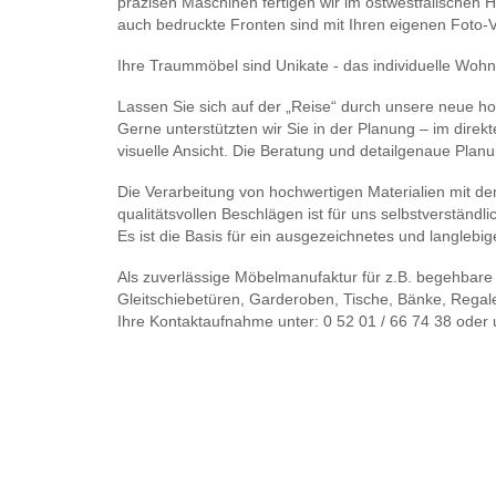
präzisen Maschinen fertigen wir im ostwestfälischen Ha
auch bedruckte Fronten sind mit Ihren eigenen Foto-
Ihre Traummöbel sind Unikate - das individuelle Wohn
Lassen Sie sich auf der „Reise“ durch unsere neue h
Gerne unterstützten wir Sie in der Planung – im dire
visuelle Ansicht. Die Beratung und detailgenaue Planun
Die Verarbeitung von hochwertigen Materialien mit de
qualitätsvollen Beschlägen ist für uns selbstverständli
Es ist die Basis für ein ausgezeichnetes und langlebi
Als zuverlässige Möbelmanufaktur für z.B. begehbare
Gleitschiebetüren, Garderoben, Tische, Bänke, Regal
Ihre Kontaktaufnahme unter: 0 52 01 / 66 74 38 oder