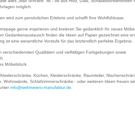
lle alles „was Schrank“ ist - ob aus Holz, Glas, Schallabsorbierenden P
Vorlagen möglich.
en wird zum persönlichen Erlebnis und schafft Ihre Wohlfühloase.
omepage gerne inspirieren und kreieren Sie gedanklich Ihr neues Möbel
kten Gedankenaustausch finden die Ideen auf Papier gezeichnet eine er
g ist eine wesentliche Vorstufe für das letztendlich perfekte Ergebnis.
n verschiedensten Qualitäten und vielfältigen Farbgebungen sowie
ch.
ges Möbelstück.
 Kleiderschränke, Küchen, Kleiderschränke, Raumteiler, Nischenschrän
e, Wohnwände, Schlafzimmerschränke - oder weiteren Ideen freuen wir
 unter
info@wehmeiers-manufaktur.de
.