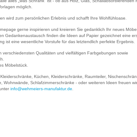
lle alles „was Schrank“ ist - ob aus Holz, Glas, Schallabsorbierenden P
Vorlagen möglich.
en wird zum persönlichen Erlebnis und schafft Ihre Wohlfühloase.
omepage gerne inspirieren und kreieren Sie gedanklich Ihr neues Möbel
kten Gedankenaustausch finden die Ideen auf Papier gezeichnet eine er
g ist eine wesentliche Vorstufe für das letztendlich perfekte Ergebnis.
n verschiedensten Qualitäten und vielfältigen Farbgebungen sowie
ch.
ges Möbelstück.
 Kleiderschränke, Küchen, Kleiderschränke, Raumteiler, Nischenschrän
e, Wohnwände, Schlafzimmerschränke - oder weiteren Ideen freuen wir
 unter
info@wehmeiers-manufaktur.de
.