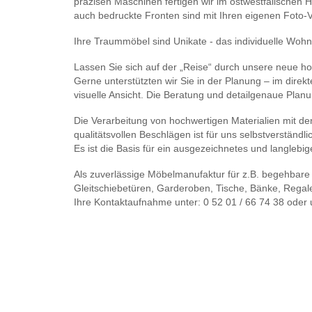
präzisen Maschinen fertigen wir im ostwestfälischen Ha
auch bedruckte Fronten sind mit Ihren eigenen Foto-
Ihre Traummöbel sind Unikate - das individuelle Wohn
Lassen Sie sich auf der „Reise“ durch unsere neue h
Gerne unterstützten wir Sie in der Planung – im dire
visuelle Ansicht. Die Beratung und detailgenaue Planun
Die Verarbeitung von hochwertigen Materialien mit de
qualitätsvollen Beschlägen ist für uns selbstverständli
Es ist die Basis für ein ausgezeichnetes und langlebi
Als zuverlässige Möbelmanufaktur für z.B. begehbare
Gleitschiebetüren, Garderoben, Tische, Bänke, Regal
Ihre Kontaktaufnahme unter: 0 52 01 / 66 74 38 oder