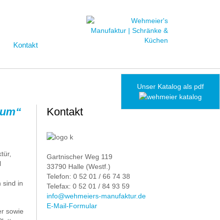
Kontakt
Unser Katalog als pdf
ctum“
Kontakt
tür,
Gartnischer Weg 119
l
33790 Halle (Westf.)
Telefon: 0 52 01 / 66 74 38
sind in
Telefax: 0 52 01 / 84 93 59
info@wehmeiers-manufaktur.de
E-Mail-Formular
er sowie